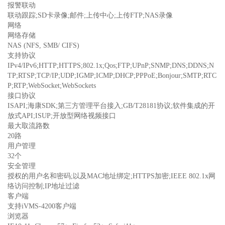
报警联动
联动跟踪;SD卡录像;邮件;上传中心;上传FTP;NAS录像
网络
网络存储
NAS (NFS, SMB/ CIFS)
支持协议
IPv4/IPv6;HTTP;HTTPS;802.1x;Qos;FTP;UPnP;SNMP;DNS;DDNS;N
TP;RTSP;TCP/IP;UDP;IGMP;ICMP;DHCP;PPPoE;Bonjour;SMTP;RTC
P;RTP;WebSocket;WebSockets
接口协议
ISAPI;海康SDK;第三方管理平台接入;GB/T28181协议;软件集成的开
放式API;ISUP;开放型网络视频接口
最大取流路数
20路
用户管理
32个
安全管理
授权的用户名和密码;以及MAC地址绑定;HTTPS加密;IEEE 802.1x网
络访问控制;IP地址过滤
客户端
支持iVMS-4200客户端
浏览器