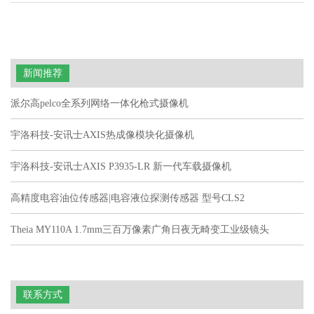
新闻推荐
派尔高pelco全系列网络一体化枪式摄像机
宇洛科技-安讯士AXIS热成像模块化摄像机
宇洛科技-安讯士AXIS P3935-LR 新一代车载摄像机
高精度电容油位传感器|电容液位探测传感器 型号CLS2
Theia MY110A 1.7mm三百万像素广角日夜无畸变工业级镜头
联系方式