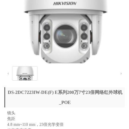
DS-2DC7223IW-DE(F) E系列200万7寸23倍网络红外球机
_POE
镜头
焦距
4.8 mm~110 mm，23倍光学变倍