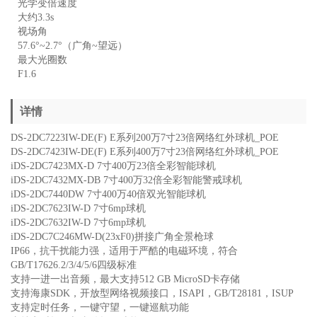
光学变倍速度
大约3.3s
视场角
57.6°~2.7°（广角~望远）
最大光圈数
F1.6
详情
DS-2DC7223IW-DE(F) E系列200万7寸23倍网络红外球机_POE
DS-2DC7423IW-DE(F) E系列400万7寸23倍网络红外球机_POE
iDS-2DC7423MX-D 7寸400万23倍全彩智能球机
iDS-2DC7432MX-DB 7寸400万32倍全彩智能警戒球机
iDS-2DC7440DW 7寸400万40倍双光智能球机
iDS-2DC7623IW-D 7寸6mp球机
iDS-2DC7632IW-D 7寸6mp球机
iDS-2DC7C246MW-D(23xF0)拼接广角全景枪球
IP66，抗干扰能力强，适用于严酷的电磁环境，符合
GB/T17626.2/3/4/5/6四级标准
支持一进一出音频，最大支持512 GB MicroSD卡存储
支持海康SDK，开放型网络视频接口，ISAPI，GB/T28181，ISUP
支持定时任务，一键守望，一键巡航功能