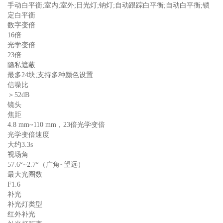
手动白平衡;室内;室外;日光灯;钠灯;自动跟踪白平衡;自动白平衡;锁
定白平衡
数字变倍
16倍
光学变倍
23倍
隐私遮蔽
最多24块;支持多种颜色设置
信噪比
＞52dB
镜头
焦距
4.8 mm~110 mm，23倍光学变倍
光学变倍速度
大约3.3s
视场角
57.6°~2.7°（广角~望远）
最大光圈数
F1.6
补光
补光灯类型
红外补光