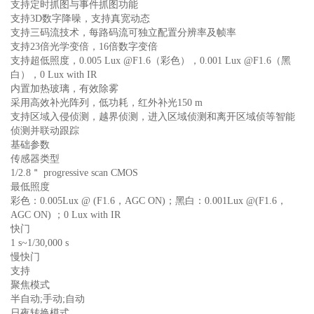
支持定时抓图与事件抓图功能
支持3D数字降噪，支持真宽动态
支持三码流技术，每路码流可独立配置分辨率及帧率
支持23倍光学变倍，16倍数字变倍
支持超低照度，0.005 Lux @F1.6（彩色），0.001 Lux @F1.6（黑
白），0 Lux with IR
内置加热玻璃，有效除雾
采用高效补光阵列，低功耗，红外补光150 m
支持区域入侵侦测，越界侦测，进入区域侦测和离开区域侦等智能
侦测并联动跟踪
基础参数
传感器类型
1/2.8＂ progressive scan CMOS
最低照度
彩色：0.005Lux @ (F1.6，AGC ON)；黑白：0.001Lux @(F1.6，
AGC ON) ；0 Lux with IR
快门
1 s~1/30,000 s
慢快门
支持
聚焦模式
半自动;手动;自动
日夜转换模式