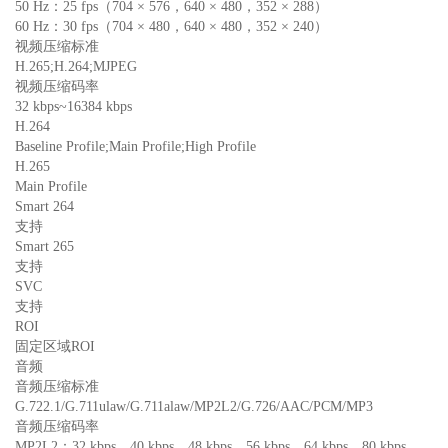
50 Hz：25 fps（704 × 576，640 × 480，352 × 288）
60 Hz：30 fps（704 × 480，640 × 480，352 × 240）
视频压缩标准
H.265;H.264;MJPEG
视频压缩码率
32 kbps~16384 kbps
H.264
Baseline Profile;Main Profile;High Profile
H.265
Main Profile
Smart 264
支持
Smart 265
支持
SVC
支持
ROI
固定区域ROI
音频
音频压缩标准
G.722.1/G.711ulaw/G.711alaw/MP2L2/G.726/AAC/PCM/MP3
音频压缩码率
MP2L2：32 kbps，40 kbps，48 kbps，56 kbps，64 kbps，80 kbps，