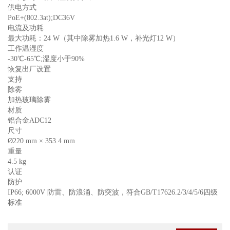
供电方式
PoE+(802.3at);DC36V
电流及功耗
最大功耗：24 W（其中除雾加热1.6 W，补光灯12 W）
工作温湿度
-30℃-65℃;湿度小于90%
恢复出厂设置
支持
除雾
加热玻璃除雾
材质
铝合金ADC12
尺寸
Ø220 mm × 353.4 mm
重量
4.5 kg
认证
防护
IP66; 6000V 防雷、防浪涌、防突波，符合GB/T17626.2/3/4/5/6四级
标准