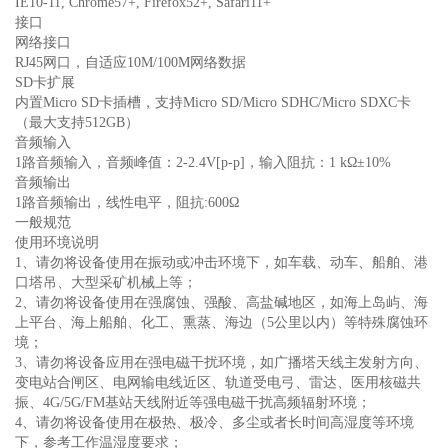
IE10-11, Chrome57+, Firefox52+, Safari11+
接口
网络接口
RJ45网口，自适应10M/100M网络数据
SD卡扩展
内置Micro SD卡插槽，支持Micro SD/Micro SDHC/Micro SDXC卡
（最大支持512GB）
音频输入
1路音频输入，音频峰值：2-2.4V[p-p]，输入阻抗：1 kΩ±10%
音频输出
1路音频输出，线性电平，阻抗:600Ω
一般规范
使用环境说明
1、请勿将设备使用在振动或冲击环境下，如车载、动车、船舶、港
口塔吊、大型采矿机械上等；
2、请勿将设备使用在强腐蚀、强酸、高盐碱地区，如海上岛屿、海
上平台、海上船舶、化工、熏蒸、海边（5公里以内）等特殊腐蚀环
境；
3、请勿将设备应用在强电磁干扰环境，如广播塔天线主发射方向、
变电站合闸区、电网输电线近区、轨道受电弓、雷达、医用核磁共
振、4G/5G/FM基站天线附近等强电磁干扰高频辐射环境；
4、请勿将设备使用在极热、极冷、多尘或者长时间高湿度等环境
下，参考工作温湿度要求；