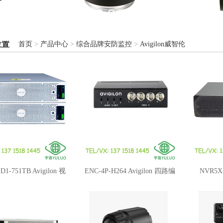
位置
首页
>
产品中心
>
综合品牌安防监控
>
Avigilon威智伦
D1-751TB Avigilon 视
ENC-4P-H264 Avigilon 四路编
NVR5X
频存储扩展柜
码器
Avigi