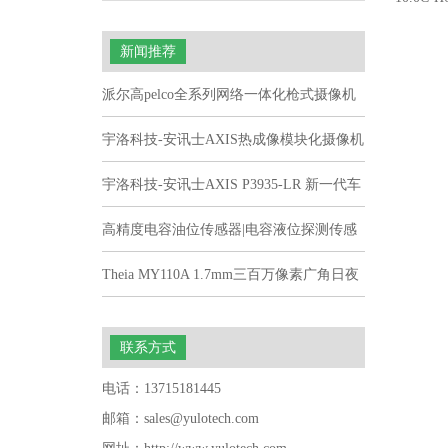
威智
新闻推荐
派尔高pelco全系列网络一体化枪式摄像机
宇洛科技-安讯士AXIS热成像模块化摄像机
宇洛科技-安讯士AXIS P3935-LR 新一代车
载摄像机
高精度电容油位传感器|电容液位探测传感
器 型号CLS2
Theia MY110A 1.7mm三百万像素广角日夜
无畸变工业级镜头
联系方式
电话：13715181445
邮箱：sales@yulotech.com