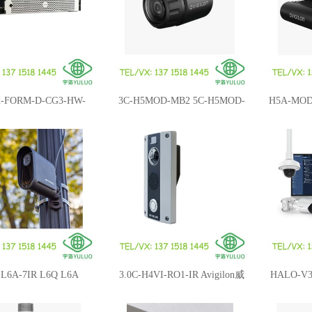
X-FORM-D-CG3-HW-
3C-H5MOD-MB2 5C-H5MOD-
H5A-MOD
0 Avigilon视频监控摄像
MB2 3C-H5MOD-RP4 分体网
30 Avi
I Appliance 2X
络摄像机镜头
L6A-7IR L6Q L6A
3.0C-H4VI-RO1-IR Avigilon威
HALO-V3
lon威智伦快速部署车牌识
智伦 H4视频对讲机
检测