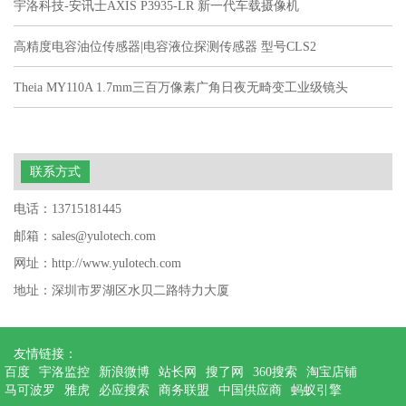
宇洛科技-安讯士AXIS P3935-LR 新一代车载摄像机
高精度电容油位传感器|电容液位探测传感器 型号CLS2
Theia MY110A 1.7mm三百万像素广角日夜无畸变工业级镜头
联系方式
电话：13715181445
邮箱：sales@yulotech.com
网址：http://www.yulotech.com
地址：深圳市罗湖区水贝二路特力大厦
友情链接：
百度
宇洛监控
新浪微博
站长网
搜了网
360搜索
淘宝店铺
马可波罗
雅虎
必应搜索
商务联盟
中国供应商
蚂蚁引擎