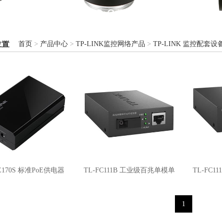
位置
首页
>
产品中心
>
TP-LINK监控网络产品
>
TP-LINK 监控配套设
E170S 标准PoE供电器
TL-FC111B 工业级百兆单模单
TL-FC
纤光纤收发器
1