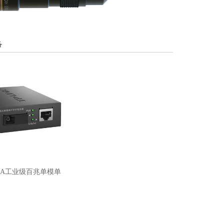
备
111A工业级百兆单模单
纤光纤收发器