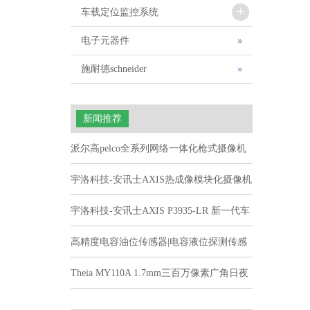
+
车载定位监控系统
电子元器件
施耐德schneider
新闻推荐
派尔高pelco全系列网络一体化枪式摄像机
宇洛科技-安讯士AXIS热成像模块化摄像机
宇洛科技-安讯士AXIS P3935-LR 新一代车
载摄像机
高精度电容油位传感器|电容液位探测传感
器 型号CLS2
Theia MY110A 1.7mm三百万像素广角日夜
无畸变工业级镜头